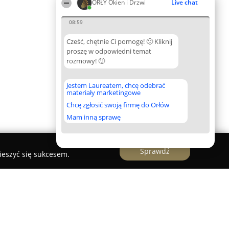
ORŁY Okien i Drzwi
Live chat
08:59
Cześć, chętnie Ci pomogę! 🙂 Kliknij
proszę w odpowiedni temat
rozmowy! 🙂
Jestem Laureatem, chcę odebrać
materiały marketingowe
Chcę zgłosić swoją firmę do Orłów
Mam inną sprawę
Sprawdź
ieszyć się sukcesem.