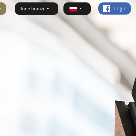
ę
Login
Inne branże