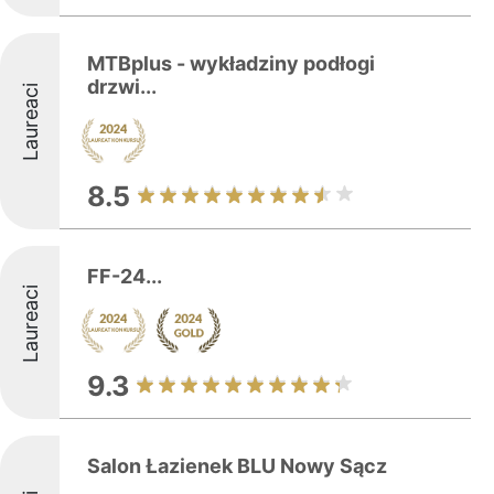
MTBplus - wykładziny podłogi
drzwi...
Laureaci
8.5
FF-24...
Laureaci
9.3
Salon Łazienek BLU Nowy Sącz