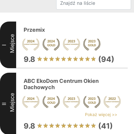
Przemix
Miejsce
I
9.8
(94)
ABC EkoDom Centrum Okien
Dachowych
Miejsce
II
Pokaż więcej >>
9.8
(41)