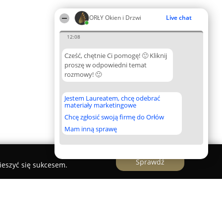
ORŁY Okien i Drzwi
Live chat
12:08
Cześć, chętnie Ci pomogę! 🙂 Kliknij
proszę w odpowiedni temat
rozmowy! 🙂
Jestem Laureatem, chcę odebrać
materiały marketingowe
Chcę zgłosić swoją firmę do Orłów
Mam inną sprawę
Sprawdź
ieszyć się sukcesem.