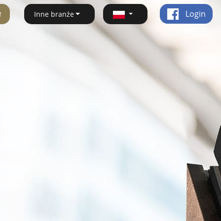
ę
Login
Inne branże