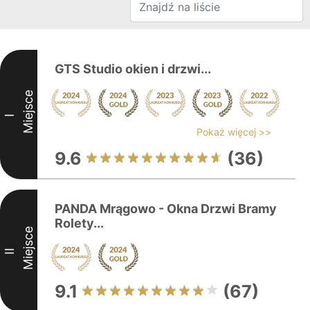
GTS Studio okien i drzwi...
Miejsce
I
Pokaż więcej >>
9.6
(36)
PANDA Mrągowo - Okna Drzwi Bramy
Rolety...
Miejsce
II
9.1
(67)