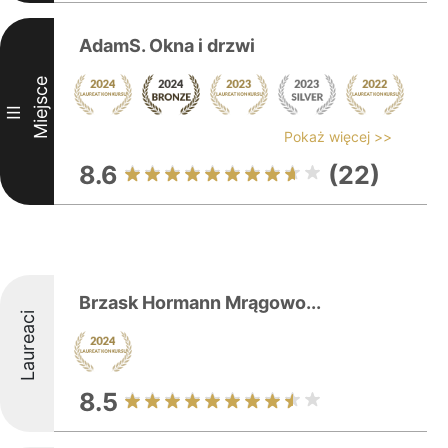
AdamS. Okna i drzwi
Miejsce
III
Pokaż więcej >>
8.6
(22)
Brzask Hormann Mrągowo...
Laureaci
8.5