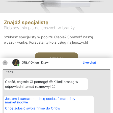
Znajdź specjalistę
Plebiscyt skupia najlepszych w branży
Szukasz specjalisty w pobliżu Ciebie? Sprawdź naszą
wyszukiwarkę. Korzystaj tylko z usług najlepszych!
Szukaj
ORŁY Okien i Drzwi
Live chat
17:05
Cześć, chętnie Ci pomogę! 🙂 Kliknij proszę w
odpowiedni temat rozmowy! 🙂
Organizator plebiscytu
Plebiscyt
Kontakt
Jestem Laureatem, chcę odebrać materiały
Bright Side Solutions sp. z o.
Laureaci
Kontakt
marketingowe
o. sp. k.
Lista
ul. Ruska 22
wszystkich
Chcę zgłosić swoją firmę do Orłów
Wrocław 50-079
Laureatów