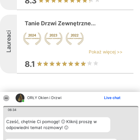
8.3
Tanie Drzwi Zewnętrzne...
Laureaci
Pokaż więcej >>
8.1
ORŁY Okien i Drzwi
Live chat
Inne firmy z województwa
06:34
Cześć, chętnie Ci pomogę! 🙂 Kliknij proszę w
Organizator plebiscytu
Plebiscyt
Kontakt
odpowiedni temat rozmowy! 🙂
Bright Side Solutions sp. z o.
Laureaci
Kontakt
o. sp. k.
Lista