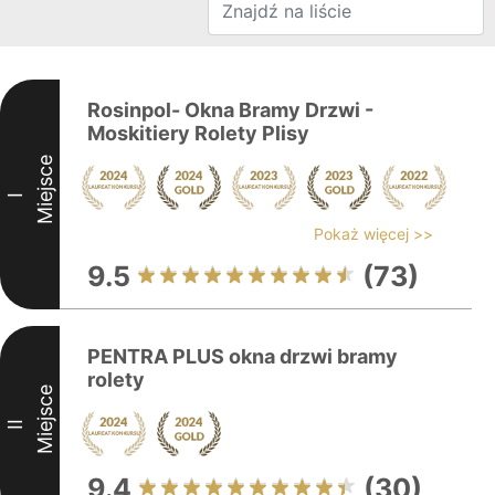
Rosinpol- Okna Bramy Drzwi -
Moskitiery Rolety Plisy
Miejsce
I
Pokaż więcej >>
9.5
(73)
PENTRA PLUS okna drzwi bramy
rolety
Miejsce
II
9.4
(30)