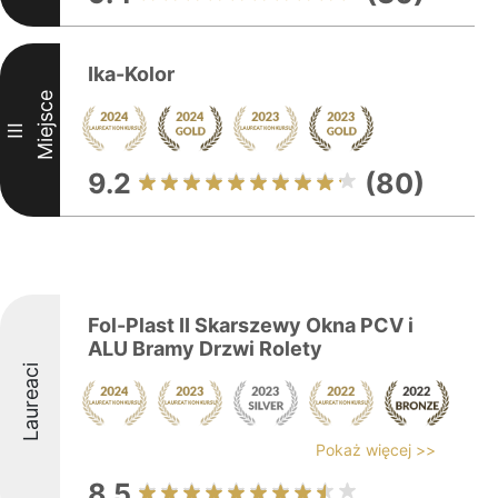
Ika-Kolor
Miejsce
III
9.2
(80)
Fol-Plast II Skarszewy Okna PCV i
ALU Bramy Drzwi Rolety
Laureaci
Pokaż więcej >>
8.5