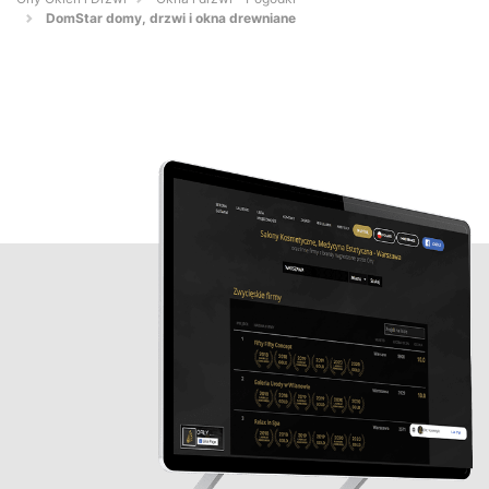
DomStar domy, drzwi i okna drewniane