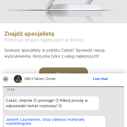
Znajdź specjalistę
Plebiscyt skupia najlepszych w branży
Szukasz specjalisty w pobliżu Ciebie? Sprawdź naszą
wyszukiwarkę. Korzystaj tylko z usług najlepszych!
Szukaj
ORŁY Okien i Drzwi
Live chat
17:14
Cześć, chętnie Ci pomogę! 🙂 Kliknij proszę w
odpowiedni temat rozmowy! 🙂
Organizator plebiscytu
Plebiscyt
Kontakt
Jestem Laureatem, chcę odebrać materiały
Bright Side Solutions sp. z o.
Laureaci
Kontakt
marketingowe
o. sp. k.
Lista