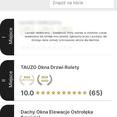
Laureat nieaktywny
Miejsce
Laureat nieaktywny - działalność firmy została w ostatnim czasie
zawieszona lub istnieje inny powód, zgłoszony przez Laureata, dla
I
którego dane zostały tymczasowo ukryte dla klientów.
TAUZO Okna Drzwi Rolety
Miejsce
II
10.0
(65)
Dachy Okna Elewacje Ostrołęka