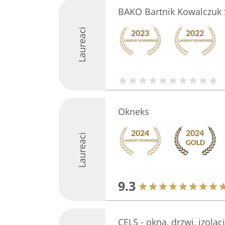
BAKO Bartnik Kowalczuk S
Laureaci
Okneks
Laureaci
9.3
CELS - okna, drzwi, izolac