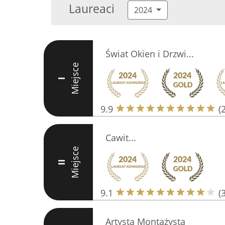
Laureaci
2024
Świat Okien i Drzwi...
Miejsce
I
9.9
(
Cawit...
Miejsce
II
9.1
(
Artysta Montażysta