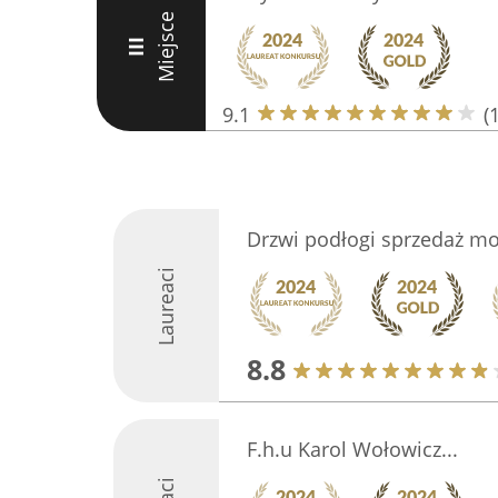
Miejsce
III
9.1
(
Drzwi podłogi sprzedaż m
Laureaci
8.8
F.h.u Karol Wołowicz...