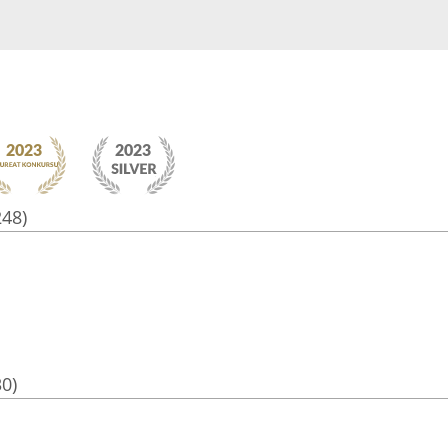
248)
30)