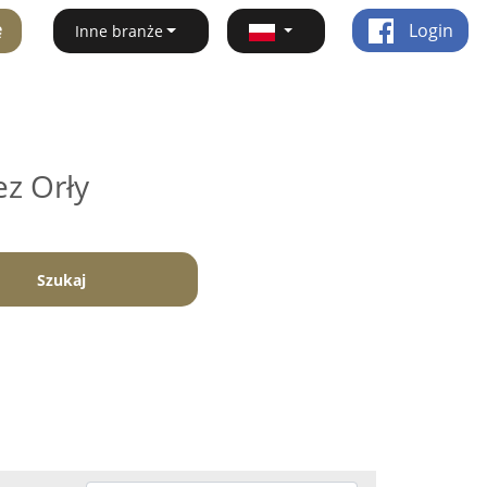
ę
Login
Inne branże
ez Orły
Szukaj