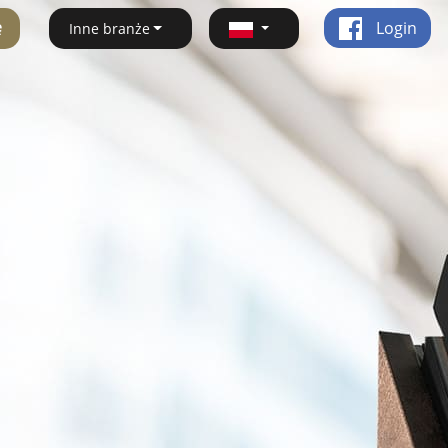
ę
Login
Inne branże