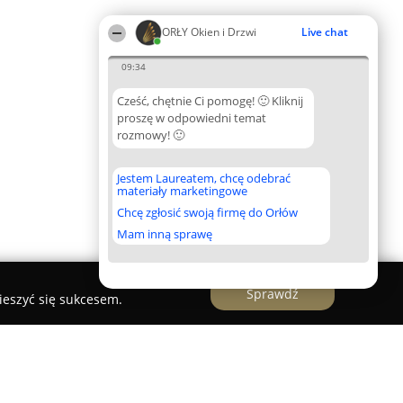
ORŁY Okien i Drzwi
Live chat
09:34
Cześć, chętnie Ci pomogę! 🙂 Kliknij
proszę w odpowiedni temat
rozmowy! 🙂
Jestem Laureatem, chcę odebrać
materiały marketingowe
Chcę zgłosić swoją firmę do Orłów
Mam inną sprawę
Sprawdź
ieszyć się sukcesem.