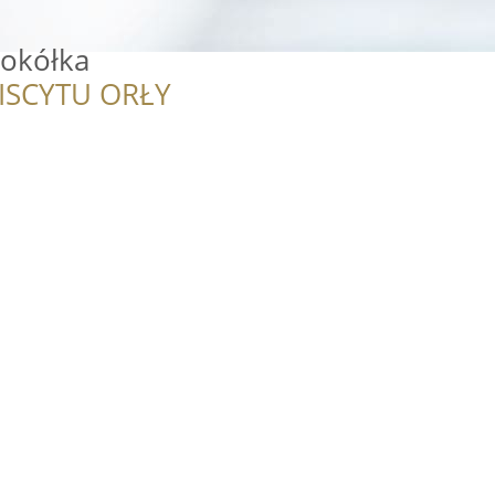
kółka
ISCYTU ORŁY