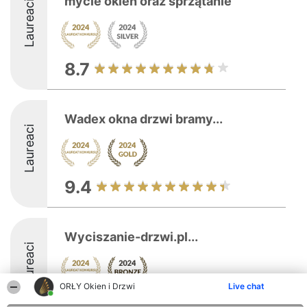
mycie okien oraz sprzątanie
Laureaci
8.7
Wadex okna drzwi bramy...
Laureaci
9.4
Wyciszanie-drzwi.pl...
Laureaci
ORŁY Okien i Drzwi
Live chat
8.6