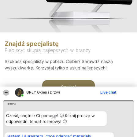
Znajdź specjalistę
Plebiscyt skupia najlepszych w branży
Szukasz specjalisty w pobliżu Ciebie? Sprawdź naszą
wyszukiwarkę. Korzystaj tylko z usług najlepszych!
Szukaj
ORŁY Okien i Drzwi
Live chat
13:29
Cześć, chętnie Ci pomogę! 🙂 Kliknij proszę w
odpowiedni temat rozmowy! 🙂
Organizator plebiscytu
Plebiscyt
Kontakt
Jestem Laureatem, chcę odebrać materiały
Bright Side Solutions sp. z o.
Laureaci
Kontakt