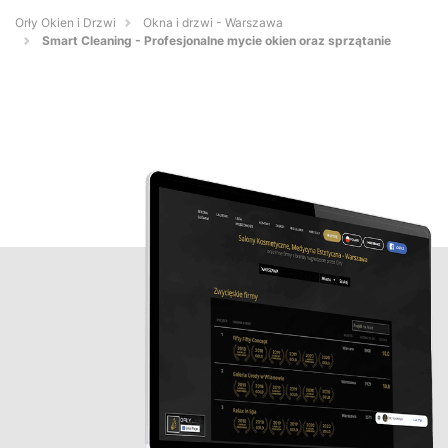
Orły Okien i Drzwi
Okna i drzwi - Warszawa
Smart Cleaning - Profesjonalne mycie okien oraz sprzątanie