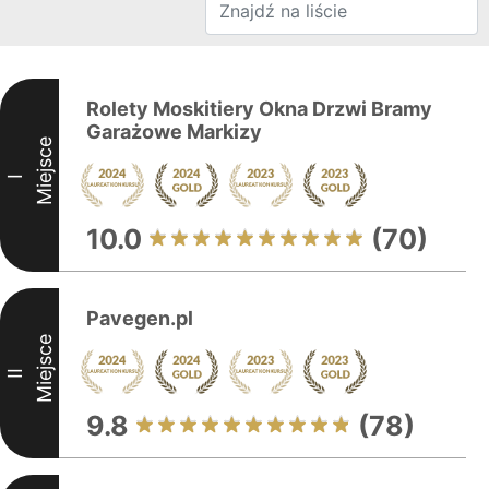
Rolety Moskitiery Okna Drzwi Bramy
Garażowe Markizy
Miejsce
I
10.0
(70)
Pavegen.pl
Miejsce
II
9.8
(78)