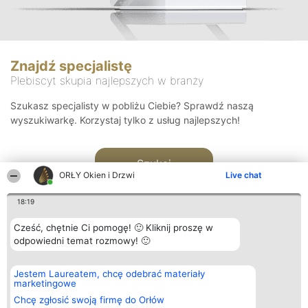
Znajdź specjalistę
Plebiscyt skupia najlepszych w branży
Szukasz specjalisty w pobliżu Ciebie? Sprawdź naszą
wyszukiwarkę. Korzystaj tylko z usług najlepszych!
Szukaj
ORŁY Okien i Drzwi
Live chat
18:19
Cześć, chętnie Ci pomogę! 🙂 Kliknij proszę w
odpowiedni temat rozmowy! 🙂
Organizator plebiscytu
Plebiscyt
Kontakt
Jestem Laureatem, chcę odebrać materiały
Bright Side Solutions sp. z o.
Laureaci
Kontakt
marketingowe
o. sp. k.
Lista
ul. Ruska 22
wszystkich
Chcę zgłosić swoją firmę do Orłów
Wrocław 50-079
Laureatów