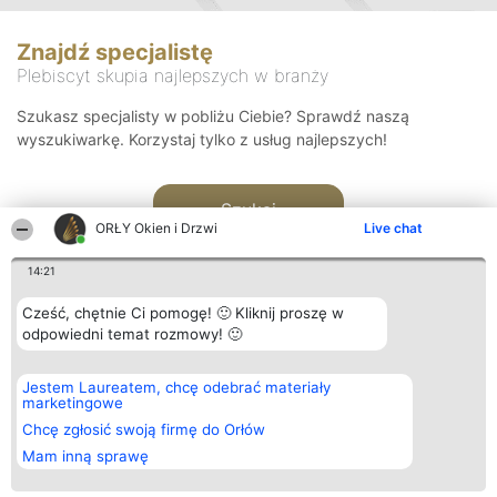
Znajdź specjalistę
Plebiscyt skupia najlepszych w branży
Szukasz specjalisty w pobliżu Ciebie? Sprawdź naszą
wyszukiwarkę. Korzystaj tylko z usług najlepszych!
Szukaj
ORŁY Okien i Drzwi
Live chat
14:21
Cześć, chętnie Ci pomogę! 🙂 Kliknij proszę w
odpowiedni temat rozmowy! 🙂
Organizator plebiscytu
Plebiscyt
Kontakt
Jestem Laureatem, chcę odebrać materiały
Bright Side Solutions sp. z o.
Laureaci
Kontakt
marketingowe
o. sp. k.
Lista
ul. Ruska 22
wszystkich
Chcę zgłosić swoją firmę do Orłów
Wrocław 50-079
Laureatów
Mam inną sprawę
KRS 0000749100 | Regon
Zasady
381313360 | NIP 8943132676
Regulamin
+48 508 492 400
Polityka