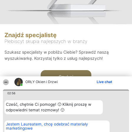
Znajdź specjalistę
Plebiscyt skupia najlepszych w branży
Szukasz specjalisty w pobliżu Ciebie? Sprawdź naszą
wyszukiwarkę. Korzystaj tylko z usług najlepszych!
Szukaj
ORŁY Okien i Drzwi
Live chat
02:56
Cześć, chętnie Ci pomogę! 🙂 Kliknij proszę w
odpowiedni temat rozmowy! 🙂
Organizator plebiscytu
Plebiscyt
Kontakt
Jestem Laureatem, chcę odebrać materiały
Bright Side Solutions sp. z o.
Laureaci
Kontakt
marketingowe
o. sp. k.
Lista