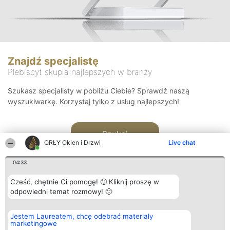
Znajdź specjalistę
Plebiscyt skupia najlepszych w branży
Szukasz specjalisty w pobliżu Ciebie? Sprawdź naszą
wyszukiwarkę. Korzystaj tylko z usług najlepszych!
Szukaj
ORŁY Okien i Drzwi
Live chat
04:33
Cześć, chętnie Ci pomogę! 🙂 Kliknij proszę w
odpowiedni temat rozmowy! 🙂
Organizator plebiscytu
Plebiscyt
Kontakt
Jestem Laureatem, chcę odebrać materiały
Bright Side Solutions sp. z o.
Laureaci
Kontakt
marketingowe
o. sp. k.
Lista