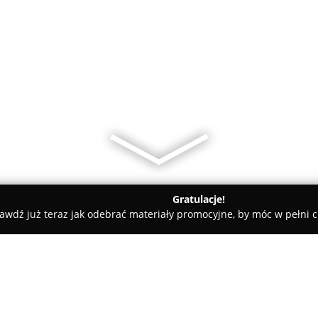
Gratulacje!
awdź już teraz jak odebrać materiały promocyjne, by móc w pełni c
aluzje i Moskitiery - Rolety ARKO Montaż...