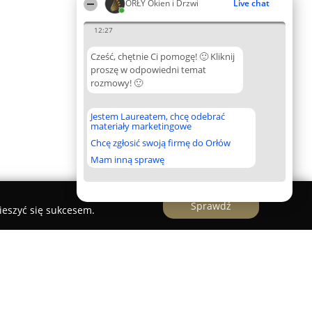
ORŁY Okien i Drzwi
Live chat
12:27
Cześć, chętnie Ci pomogę! 🙂 Kliknij
proszę w odpowiedni temat
rozmowy! 🙂
Jestem Laureatem, chcę odebrać
materiały marketingowe
Chcę zgłosić swoją firmę do Orłów
Mam inną sprawę
Sprawdź
ieszyć się sukcesem.