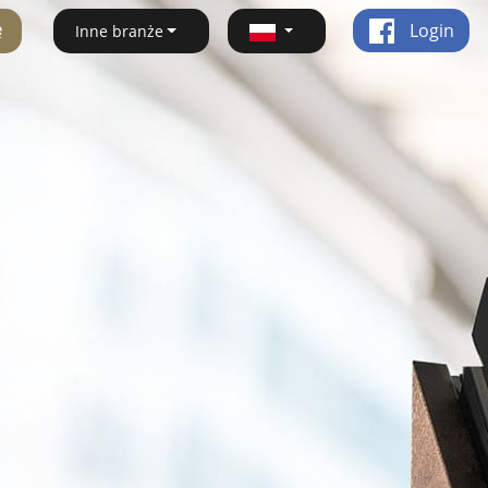
ę
Login
Inne branże