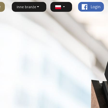
ę
Login
Inne branże