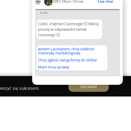
ORŁY Okien i Drzwi
Live chat
15:04
Cześć, chętnie Ci pomogę! 🙂 Kliknij
proszę w odpowiedni temat
rozmowy! 🙂
Jestem Laureatem, chcę odebrać
materiały marketingowe
Chcę zgłosić swoją firmę do Orłów
Mam inną sprawę
Sprawdź
ieszyć się sukcesem.