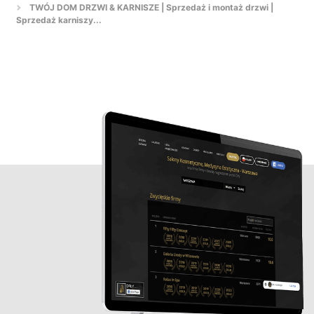
TWÓJ DOM DRZWI & KARNISZE | Sprzedaż i montaż drzwi |
Sprzedaż karniszy...