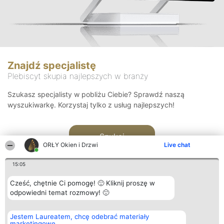
Znajdź specjalistę
Plebiscyt skupia najlepszych w branży
Szukasz specjalisty w pobliżu Ciebie? Sprawdź naszą
wyszukiwarkę. Korzystaj tylko z usług najlepszych!
Szukaj
ORŁY Okien i Drzwi
Live chat
15:05
Cześć, chętnie Ci pomogę! 🙂 Kliknij proszę w
odpowiedni temat rozmowy! 🙂
Organizator plebiscytu
Plebiscyt
Kontakt
Jestem Laureatem, chcę odebrać materiały
Bright Side Solutions sp. z o.
Laureaci
Kontakt
marketingowe