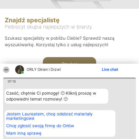
Znajdź specjalistę
Plebiscyt skupia najlepszych w branży
Szukasz specjalisty w pobliżu Ciebie? Sprawdź naszą
wyszukiwarkę. Korzystaj tylko z usług najlepszych!
Szukaj
ORŁY Okien i Drzwi
Live chat
07:15
Cześć, chętnie Ci pomogę! 🙂 Kliknij proszę w
odpowiedni temat rozmowy! 🙂
Organizator plebiscytu
Plebiscyt
Kontakt
Jestem Laureatem, chcę odebrać materiały
Bright Side Solutions sp. z o.
Laureaci
Kontakt
marketingowe
o. sp. k.
Lista
ul. Ruska 22
wszystkich
Chcę zgłosić swoją firmę do Orłów
Wrocław 50-079
Laureatów
Mam inną sprawę
KRS 0000749100 | Regon
Zasady
381313360 | NIP 8943132676
Regulamin