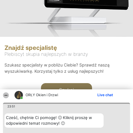
Znajdź specjalistę
Plebiscyt skupia najlepszych w branży
Szukasz specjalisty w pobliżu Ciebie? Sprawdź naszą
wyszukiwarkę. Korzystaj tylko z usług najlepszych!
Szukaj
ORŁY Okien i Drzwi
Live chat
23:51
Cześć, chętnie Ci pomogę! 🙂 Kliknij proszę w
odpowiedni temat rozmowy! 🙂