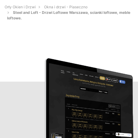
Orły Okien i Drzwi
Okna i drzwi - Piaseczno
Steel and Loft - Drzwi Loftowe Warszawa, scianki loftowe, meble
loftowe.