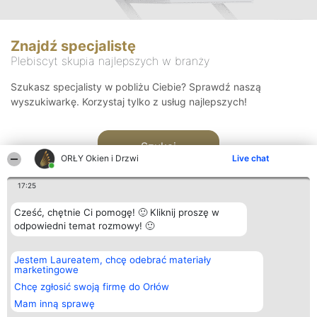
Znajdź specjalistę
Plebiscyt skupia najlepszych w branży
Szukasz specjalisty w pobliżu Ciebie? Sprawdź naszą
wyszukiwarkę. Korzystaj tylko z usług najlepszych!
Szukaj
ORŁY Okien i Drzwi
Live chat
17:25
Cześć, chętnie Ci pomogę! 🙂 Kliknij proszę w
odpowiedni temat rozmowy! 🙂
Organizator plebiscytu
Plebiscyt
Kontakt
Jestem Laureatem, chcę odebrać materiały
Bright Side Solutions sp. z o.
Laureaci
Kontakt
marketingowe
o. sp. k.
Lista
ul. Ruska 22
wszystkich
Chcę zgłosić swoją firmę do Orłów
Wrocław 50-079
Laureatów
Mam inną sprawę
KRS 0000749100 | Regon
Zasady
381313360 | NIP 8943132676
Regulamin