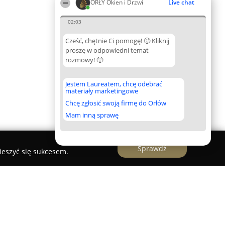
ORŁY Okien i Drzwi
Live chat
02:03
Cześć, chętnie Ci pomogę! 🙂 Kliknij
proszę w odpowiedni temat
rozmowy! 🙂
Jestem Laureatem, chcę odebrać
materiały marketingowe
Chcę zgłosić swoją firmę do Orłów
Mam inną sprawę
Sprawdź
ieszyć się sukcesem.