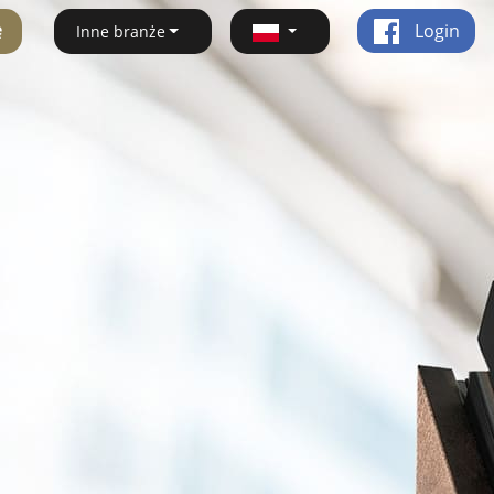
ę
Login
Inne branże