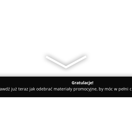
Gratulacje!
awdź już teraz jak odebrać materiały promocyjne, by móc w pełni c
Renko okna drzwi bramy...