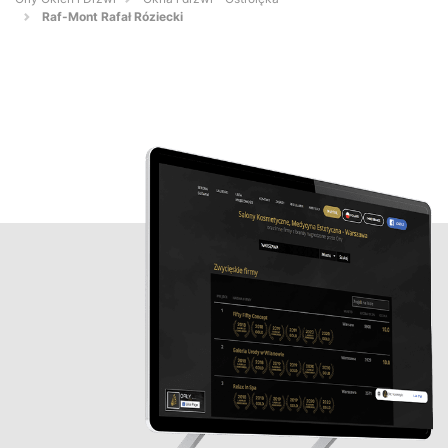
Raf-Mont Rafał Róziecki