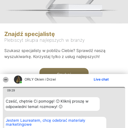
Znajdź specjalistę
Plebiscyt skupia najlepszych w branży
Szukasz specjalisty w pobliżu Ciebie? Sprawdź naszą
wyszukiwarkę. Korzystaj tylko z usług najlepszych!
Szukaj
ORŁY Okien i Drzwi
Live chat
09:29
Cześć, chętnie Ci pomogę! 🙂 Kliknij proszę w
odpowiedni temat rozmowy! 🙂
Organizator plebiscytu
Plebiscyt
Kontakt
Jestem Laureatem, chcę odebrać materiały
Bright Side Solutions sp. z o.
Laureaci
Kontakt
marketingowe
o. sp. k.
Lista