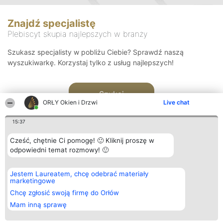
Znajdź specjalistę
Plebiscyt skupia najlepszych w branży
Szukasz specjalisty w pobliżu Ciebie? Sprawdź naszą
wyszukiwarkę. Korzystaj tylko z usług najlepszych!
Szukaj
ORŁY Okien i Drzwi
Live chat
15:37
Cześć, chętnie Ci pomogę! 🙂 Kliknij proszę w
odpowiedni temat rozmowy! 🙂
Organizator plebiscytu
Plebiscyt
Kontakt
Jestem Laureatem, chcę odebrać materiały
Bright Side Solutions sp. z o.
Laureaci
Kontakt
marketingowe
o. sp. k.
Lista
ul. Ruska 22
wszystkich
Chcę zgłosić swoją firmę do Orłów
Wrocław 50-079
Laureatów
Mam inną sprawę
KRS 0000749100 | Regon
Zasady
381313360 | NIP 8943132676
Regulamin
+48 508 492 400
Polityka