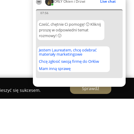
ORŁY Okien i Drzwi
Live chat
07:56
Cześć, chętnie Ci pomogę! 🙂 Kliknij
proszę w odpowiedni temat
rozmowy! 🙂
Jestem Laureatem, chcę odebrać
materiały marketingowe
Chcę zgłosić swoją firmę do Orłów
Mam inną sprawę
Sprawdź
ieszyć się sukcesem.