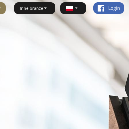
ę
Login
Inne branże