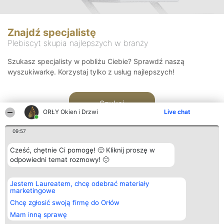
Znajdź specjalistę
Plebiscyt skupia najlepszych w branży
Szukasz specjalisty w pobliżu Ciebie? Sprawdź naszą
wyszukiwarkę. Korzystaj tylko z usług najlepszych!
Szukaj
ORŁY Okien i Drzwi
Live chat
09:57
Cześć, chętnie Ci pomogę! 🙂 Kliknij proszę w
odpowiedni temat rozmowy! 🙂
Organizator plebiscytu
Plebiscyt
Kontakt
Jestem Laureatem, chcę odebrać materiały
Bright Side Solutions sp. z o.
Laureaci
Kontakt
marketingowe
o. sp. k.
Lista
ul. Ruska 22
wszystkich
Chcę zgłosić swoją firmę do Orłów
Wrocław 50-079
Laureatów
Mam inną sprawę
KRS 0000749100 | Regon
Zasady
381313360 | NIP 8943132676
Regulamin