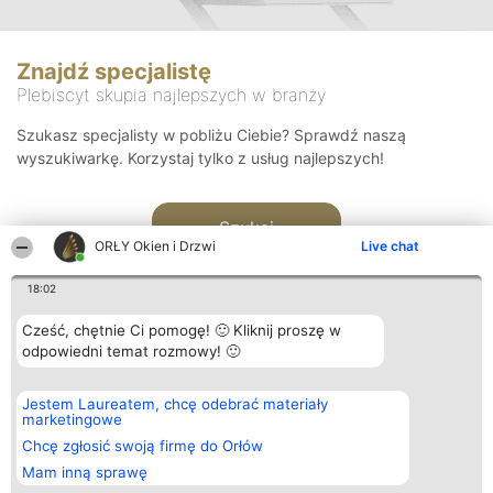
Znajdź specjalistę
Plebiscyt skupia najlepszych w branży
Szukasz specjalisty w pobliżu Ciebie? Sprawdź naszą
wyszukiwarkę. Korzystaj tylko z usług najlepszych!
Szukaj
ORŁY Okien i Drzwi
Live chat
18:02
Cześć, chętnie Ci pomogę! 🙂 Kliknij proszę w
odpowiedni temat rozmowy! 🙂
Organizator plebiscytu
Plebiscyt
Kontakt
Jestem Laureatem, chcę odebrać materiały
Bright Side Solutions sp. z o.
Laureaci
Kontakt
marketingowe
o. sp. k.
Lista
ul. Ruska 22
wszystkich
Chcę zgłosić swoją firmę do Orłów
Wrocław 50-079
Laureatów
Mam inną sprawę
KRS 0000749100 | Regon
Zasady
381313360 | NIP 8943132676
Regulamin