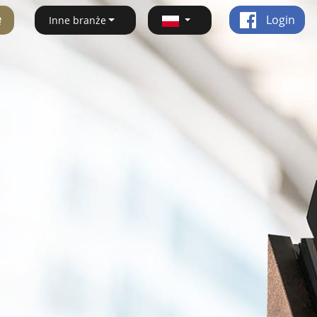
ę
Login
Inne branże