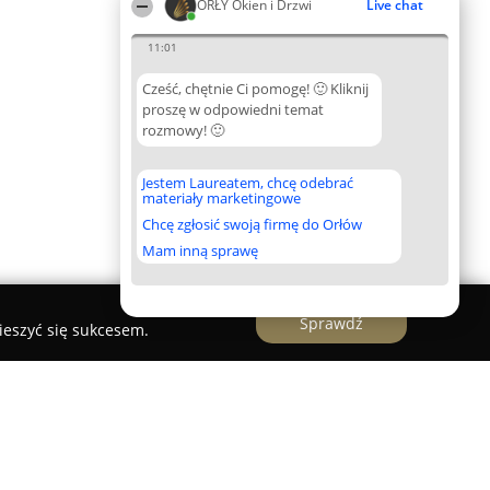
ORŁY Okien i Drzwi
Live chat
11:01
Cześć, chętnie Ci pomogę! 🙂 Kliknij
proszę w odpowiedni temat
rozmowy! 🙂
Jestem Laureatem, chcę odebrać
materiały marketingowe
Chcę zgłosić swoją firmę do Orłów
Mam inną sprawę
Sprawdź
ieszyć się sukcesem.