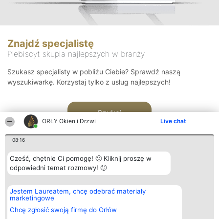
Znajdź specjalistę
Plebiscyt skupia najlepszych w branży
Szukasz specjalisty w pobliżu Ciebie? Sprawdź naszą
wyszukiwarkę. Korzystaj tylko z usług najlepszych!
Szukaj
ORŁY Okien i Drzwi
Live chat
08:16
Cześć, chętnie Ci pomogę! 🙂 Kliknij proszę w
odpowiedni temat rozmowy! 🙂
Organizator plebiscytu
Plebiscyt
Kontakt
Jestem Laureatem, chcę odebrać materiały
Bright Side Solutions sp. z o.
Laureaci
Kontakt
marketingowe
o. sp. k.
Lista
ul. Ruska 22
wszystkich
Chcę zgłosić swoją firmę do Orłów
Wrocław 50-079
Laureatów