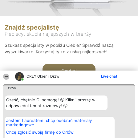
Znajdź specjalistę
Plebiscyt skupia najlepszych w branży
Szukasz specjalisty w pobliżu Ciebie? Sprawdź naszą
wyszukiwarkę. Korzystaj tylko z usług najlepszych!
Szukaj
ORŁY Okien i Drzwi
Live chat
15:56
Cześć, chętnie Ci pomogę! 🙂 Kliknij proszę w
odpowiedni temat rozmowy! 🙂
Organizator plebiscytu
Plebiscyt
Kontakt
Jestem Laureatem, chcę odebrać materiały
Bright Side Solutions sp. z o.
Laureaci
Kontakt
marketingowe
o. sp. k.
Lista
ul. Ruska 22
wszystkich
Chcę zgłosić swoją firmę do Orłów
Wrocław 50-079
Laureatów