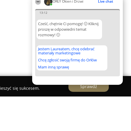
ORŁY Okien i Drzwi
Live chat
13:12
Cześć, chętnie Ci pomogę! 🙂 Kliknij
proszę w odpowiedni temat
rozmowy! 🙂
Jestem Laureatem, chcę odebrać
materiały marketingowe
Chcę zgłosić swoją firmę do Orłów
Mam inną sprawę
Sprawdź
ieszyć się sukcesem.