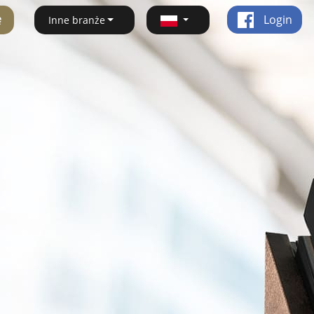
ę
Login
Inne branże