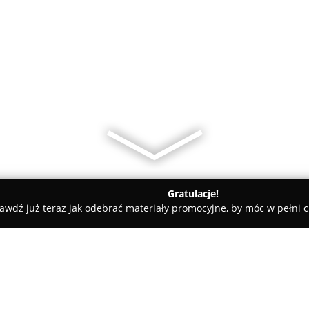
Gratulacje!
awdź już teraz jak odebrać materiały promocyjne, by móc w pełni c
OX Fabryka okien i drzwi o/Górecka...