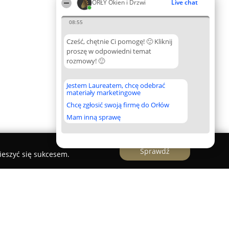
ORŁY Okien i Drzwi
Live chat
08:55
Cześć, chętnie Ci pomogę! 🙂 Kliknij
proszę w odpowiedni temat
rozmowy! 🙂
Jestem Laureatem, chcę odebrać
materiały marketingowe
Chcę zgłosić swoją firmę do Orłów
Mam inną sprawę
Sprawdź
ieszyć się sukcesem.