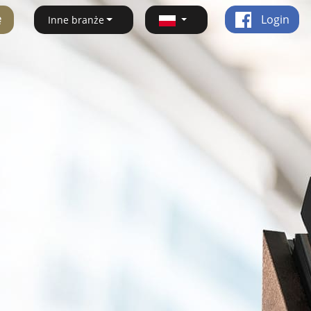
ę
Login
Inne branże