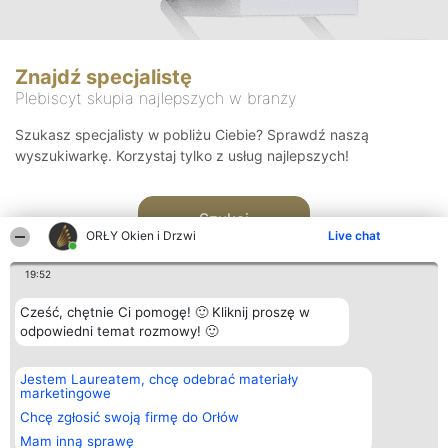
Znajdź specjalistę
Plebiscyt skupia najlepszych w branży
Szukasz specjalisty w pobliżu Ciebie? Sprawdź naszą
wyszukiwarkę. Korzystaj tylko z usług najlepszych!
Szukaj
ORŁY Okien i Drzwi
Live chat
19:52
Cześć, chętnie Ci pomogę! 🙂 Kliknij proszę w
odpowiedni temat rozmowy! 🙂
Organizator plebiscytu
Plebiscyt
Kontakt
Jestem Laureatem, chcę odebrać materiały
Bright Side Solutions sp. z o.
Laureaci
Kontakt
marketingowe
o. sp. k.
Lista
ul. Ruska 22
wszystkich
Chcę zgłosić swoją firmę do Orłów
Wrocław 50-079
Laureatów
Mam inną sprawę
KRS 0000749100 | Regon
Zasady