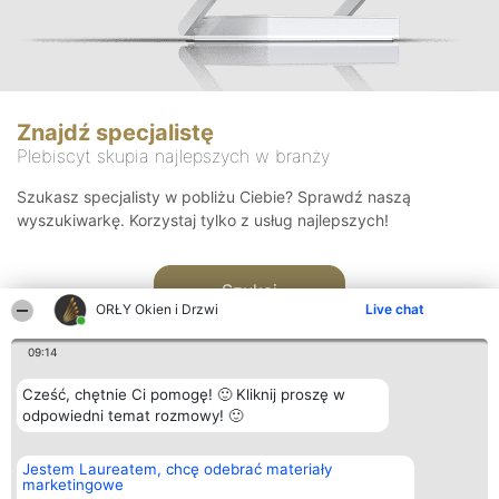
Znajdź specjalistę
Plebiscyt skupia najlepszych w branży
Szukasz specjalisty w pobliżu Ciebie? Sprawdź naszą
wyszukiwarkę. Korzystaj tylko z usług najlepszych!
Szukaj
ORŁY Okien i Drzwi
Live chat
09:14
Cześć, chętnie Ci pomogę! 🙂 Kliknij proszę w
odpowiedni temat rozmowy! 🙂
Organizator plebiscytu
Plebiscyt
Kontakt
Jestem Laureatem, chcę odebrać materiały
Bright Side Solutions sp. z o.
Laureaci
Kontakt
marketingowe
o. sp. k.
Lista