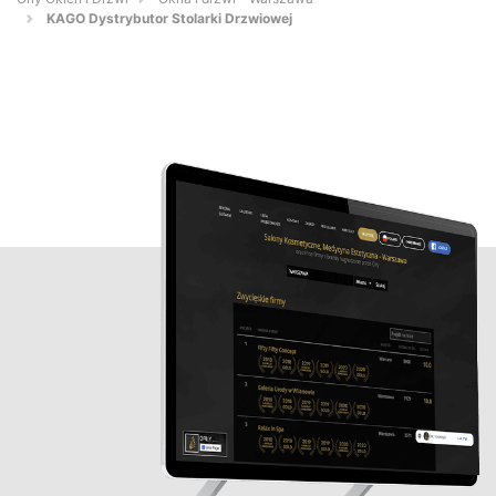
KAGO Dystrybutor Stolarki Drzwiowej