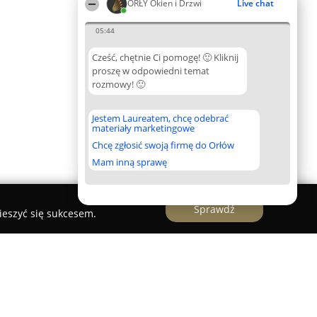
ORŁY Okien i Drzwi
Live chat
05:44
Cześć, chętnie Ci pomogę! 🙂 Kliknij
proszę w odpowiedni temat
rozmowy! 🙂
Jestem Laureatem, chcę odebrać
materiały marketingowe
Chcę zgłosić swoją firmę do Orłów
Mam inną sprawę
Sprawdź
ieszyć się sukcesem.