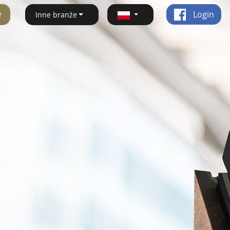
ę
Login
Inne branże