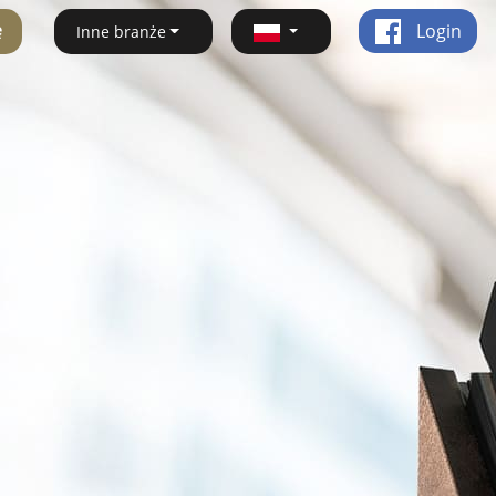
ę
Login
Inne branże