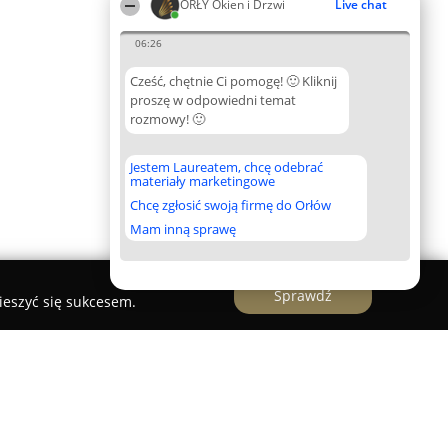
ORŁY Okien i Drzwi
Live chat
06:26
Cześć, chętnie Ci pomogę! 🙂 Kliknij
proszę w odpowiedni temat
rozmowy! 🙂
Jestem Laureatem, chcę odebrać
materiały marketingowe
Chcę zgłosić swoją firmę do Orłów
Mam inną sprawę
Sprawdź
ieszyć się sukcesem.