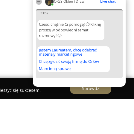
ORŁY Okien i Drzwi
Live chat
23:57
Cześć, chętnie Ci pomogę! 🙂 Kliknij
proszę w odpowiedni temat
rozmowy! 🙂
Jestem Laureatem, chcę odebrać
materiały marketingowe
Chcę zgłosić swoją firmę do Orłów
Mam inną sprawę
Sprawdź
ieszyć się sukcesem.