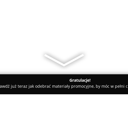
Gratulacje!
awdź już teraz jak odebrać materiały promocyjne, by móc w pełni c
rdor KW - Montujemy Podłogi Drzwi Panele...