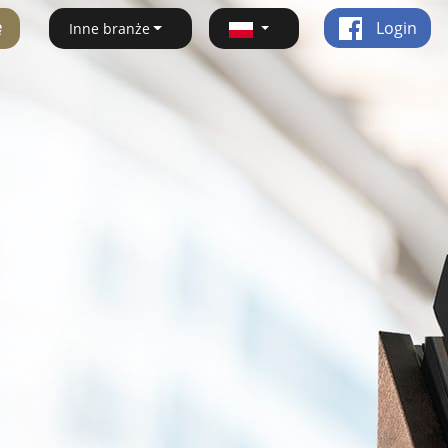
ę
Login
Inne branże