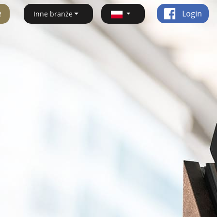
ę
Login
Inne branże