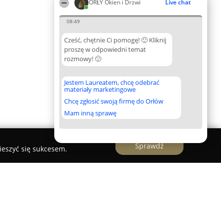
ORŁY Okien i Drzwi
Live chat
08:49
Cześć, chętnie Ci pomogę! 🙂 Kliknij
proszę w odpowiedni temat
rozmowy! 🙂
Jestem Laureatem, chcę odebrać
materiały marketingowe
Chcę zgłosić swoją firmę do Orłów
Mam inną sprawę
Sprawdź
ieszyć się sukcesem.