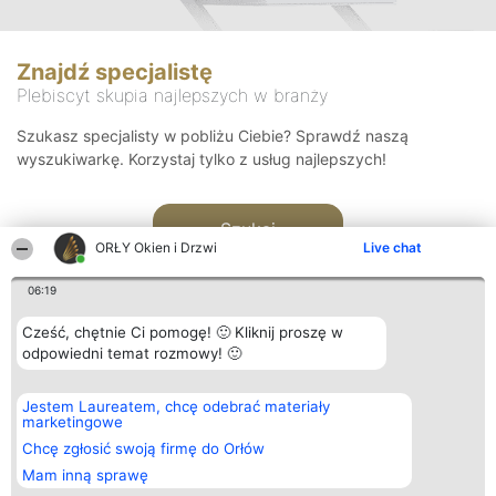
Znajdź specjalistę
Plebiscyt skupia najlepszych w branży
Szukasz specjalisty w pobliżu Ciebie? Sprawdź naszą
wyszukiwarkę. Korzystaj tylko z usług najlepszych!
Szukaj
ORŁY Okien i Drzwi
Live chat
06:19
Cześć, chętnie Ci pomogę! 🙂 Kliknij proszę w
odpowiedni temat rozmowy! 🙂
Organizator plebiscytu
Plebiscyt
Kontakt
Jestem Laureatem, chcę odebrać materiały
Bright Side Solutions sp. z o.
Laureaci
Kontakt
marketingowe
o. sp. k.
Lista
ul. Ruska 22
wszystkich
Chcę zgłosić swoją firmę do Orłów
Wrocław 50-079
Laureatów
Mam inną sprawę
KRS 0000749100 | Regon
Zasady
381313360 | NIP 8943132676
Regulamin