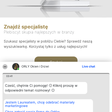
Znajdź specjalistę
Plebiscyt skupia najlepszych w branży
Szukasz specjalisty w pobliżu Ciebie? Sprawdź naszą
wyszukiwarkę. Korzystaj tylko z usług najlepszych!
Szukaj
ORŁY Okien i Drzwi
Live chat
03:41
Cześć, chętnie Ci pomogę! 🙂 Kliknij proszę w
odpowiedni temat rozmowy! 🙂
Organizator plebiscytu
Plebiscyt
Kontakt
Jestem Laureatem, chcę odebrać materiały
Bright Side Solutions sp. z o.
Laureaci
Kontakt
marketingowe
o. sp. k.
Lista
ul. Ruska 22
wszystkich
Chcę zgłosić swoją firmę do Orłów