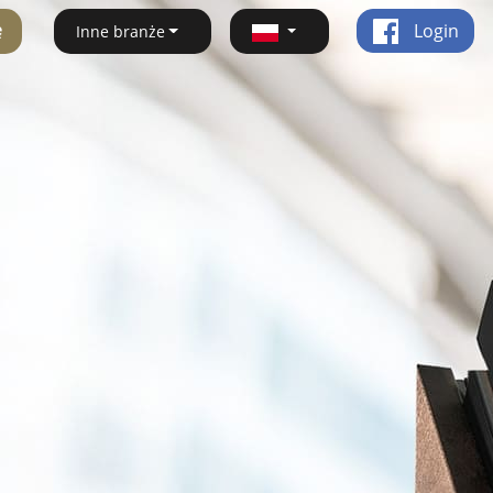
ę
Login
Inne branże