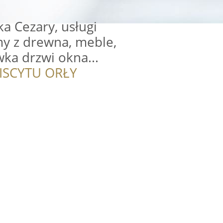
ka Cezary, usługi
my z drewna, meble,
wka drzwi okna...
ISCYTU ORŁY