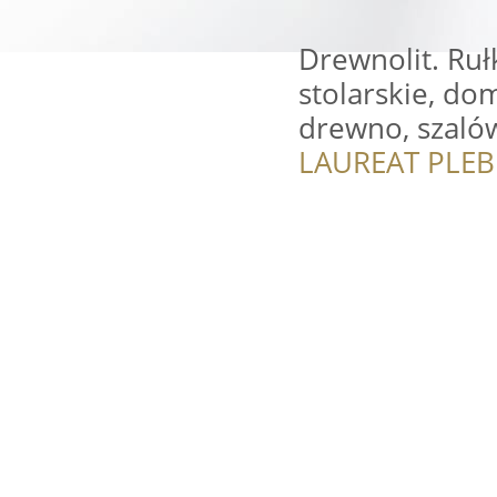
Drewnolit. Ruł
stolarskie, do
drewno, szaló
LAUREAT PLEB