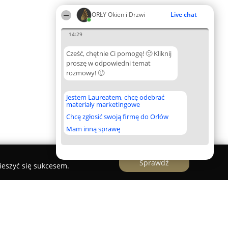
ORŁY Okien i Drzwi
Live chat
14:29
Cześć, chętnie Ci pomogę! 🙂 Kliknij
proszę w odpowiedni temat
rozmowy! 🙂
Jestem Laureatem, chcę odebrać
materiały marketingowe
Chcę zgłosić swoją firmę do Orłów
Mam inną sprawę
Sprawdź
ieszyć się sukcesem.
 meble, drewno, szalówka drzwi okna...