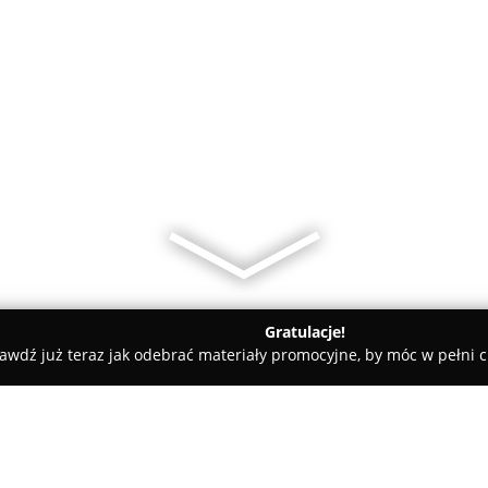
Gratulacje!
awdź już teraz jak odebrać materiały promocyjne, by móc w pełni c
ki
Drewnolit. Rułka Cezary, usługi stolarskie, domy z drewna,