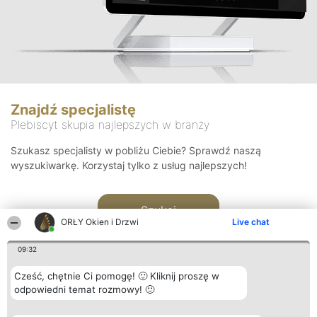
Znajdź specjalistę
Plebiscyt skupia najlepszych w branży
Szukasz specjalisty w pobliżu Ciebie? Sprawdź naszą
wyszukiwarkę. Korzystaj tylko z usług najlepszych!
Szukaj
ORŁY Okien i Drzwi
Live chat
09:32
Cześć, chętnie Ci pomogę! 🙂 Kliknij proszę w
odpowiedni temat rozmowy! 🙂
Organizator plebiscytu
Plebiscyt
Kontakt