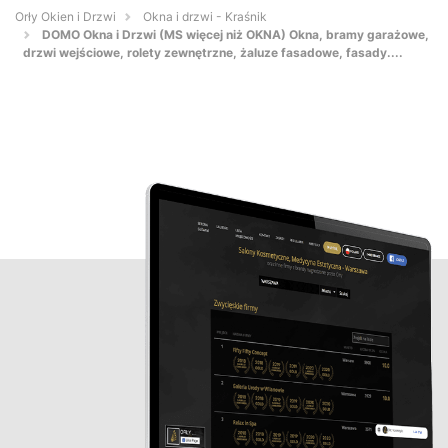
Orły Okien i Drzwi
Okna i drzwi - Kraśnik
DOMO Okna i Drzwi (MS więcej niż OKNA) Okna, bramy garażowe,
drzwi wejściowe, rolety zewnętrzne, żaluze fasadowe, fasady....