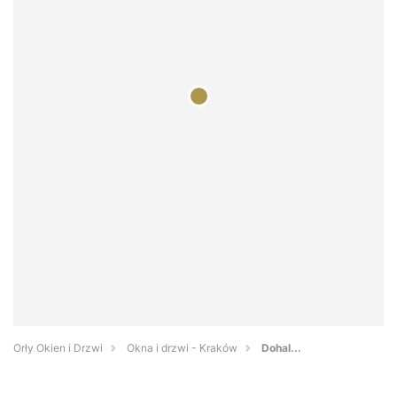
Orły Okien i Drzwi
Okna i drzwi - Kraków
Dohal...