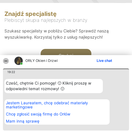
Znajdź specjalistę
Plebiscyt skupia najlepszych w branży
Szukasz specjalisty w pobliżu Ciebie? Sprawdź naszą
wyszukiwarkę. Korzystaj tylko z usług najlepszych!
Szukaj
ORŁY Okien i Drzwi
Live chat
19:22
Cześć, chętnie Ci pomogę! 🙂 Kliknij proszę w
odpowiedni temat rozmowy! 🙂
Organizator plebiscytu
Plebiscyt
Kontakt
Jestem Laureatem, chcę odebrać materiały
Bright Side Solutions sp. z o.
Laureaci
Kontakt
marketingowe
o. sp. k.
Lista
ul. Ruska 22
wszystkich
Chcę zgłosić swoją firmę do Orłów
Wrocław 50-079
Laureatów
Mam inną sprawę
KRS 0000749100 | Regon
Zasady
381313360 | NIP 8943132676
Regulamin
+48 508 492 400
Polityka