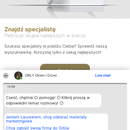
Znajdź specjalistę
Plebiscyt skupia najlepszych w branży
Szukasz specjalisty w pobliżu Ciebie? Sprawdź naszą
wyszukiwarkę. Korzystaj tylko z usług najlepszych!
Szukaj
ORŁY Okien i Drzwi
Live chat
12:58
Cześć, chętnie Ci pomogę! 🙂 Kliknij proszę w
odpowiedni temat rozmowy! 🙂
Organizator plebiscytu
Plebiscyt
Kontakt
Jestem Laureatem, chcę odebrać materiały
Bright Side Solutions sp. z o.
Laureaci
Kontakt
marketingowe
o. sp. k.
Lista
ul. Ruska 22
wszystkich
Chcę zgłosić swoją firmę do Orłów