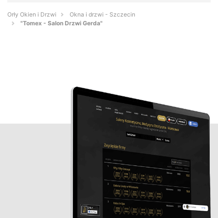
Orły Okien i Drzwi
Okna i drzwi - Szczecin
"Tomex - Salon Drzwi Gerda"