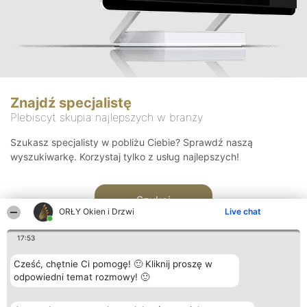
Znajdź specjalistę
Plebiscyt skupia najlepszych w branży
Szukasz specjalisty w pobliżu Ciebie? Sprawdź naszą
wyszukiwarkę. Korzystaj tylko z usług najlepszych!
Szukaj
ORŁY Okien i Drzwi
Live chat
17:53
Cześć, chętnie Ci pomogę! 🙂 Kliknij proszę w
odpowiedni temat rozmowy! 🙂
Organizator plebiscytu
Plebiscyt
Kontakt