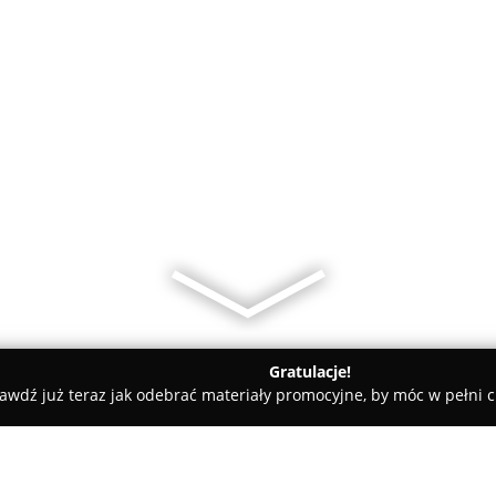
Gratulacje!
awdź już teraz jak odebrać materiały promocyjne, by móc w pełni c
Fran-Pol Tomasz Frankiel Okna Drzwi Bramy Rolety Parapety Mos