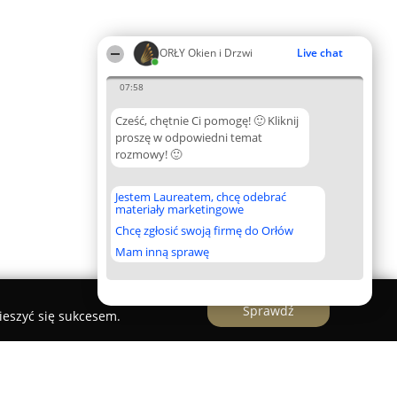
ORŁY Okien i Drzwi
Live chat
07:58
Cześć, chętnie Ci pomogę! 🙂 Kliknij
proszę w odpowiedni temat
rozmowy! 🙂
Jestem Laureatem, chcę odebrać
materiały marketingowe
Chcę zgłosić swoją firmę do Orłów
Mam inną sprawę
Sprawdź
ieszyć się sukcesem.
kitiery