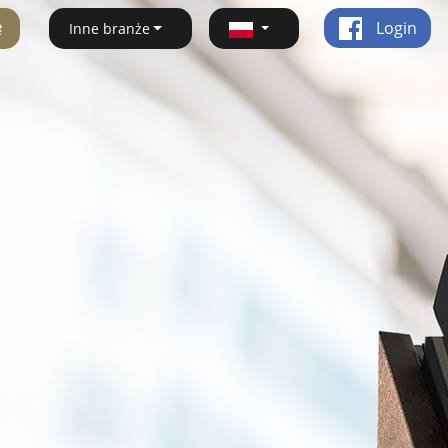
ę
Login
Inne branże