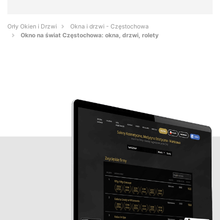
Orły Okien i Drzwi
Okna i drzwi - Częstochowa
Okno na świat Częstochowa: okna, drzwi, rolety