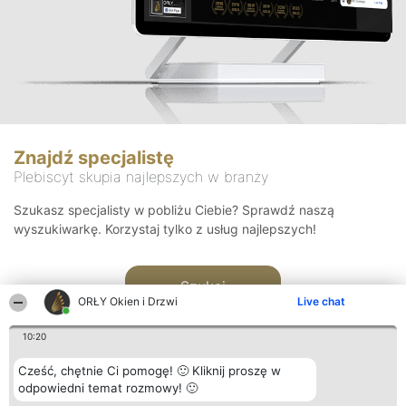
Znajdź specjalistę
Plebiscyt skupia najlepszych w branży
Szukasz specjalisty w pobliżu Ciebie? Sprawdź naszą
wyszukiwarkę. Korzystaj tylko z usług najlepszych!
Szukaj
ORŁY Okien i Drzwi
Live chat
10:20
Cześć, chętnie Ci pomogę! 🙂 Kliknij proszę w
odpowiedni temat rozmowy! 🙂