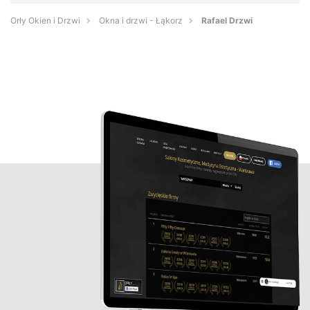
Orły Okien i Drzwi
Okna i drzwi - Łąkorz
Rafael Drzwi