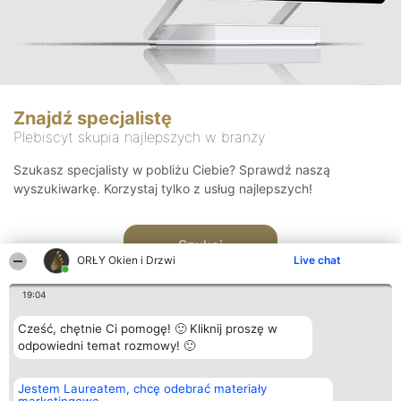
Znajdź specjalistę
Plebiscyt skupia najlepszych w branży
Szukasz specjalisty w pobliżu Ciebie? Sprawdź naszą
wyszukiwarkę. Korzystaj tylko z usług najlepszych!
Szukaj
ORŁY Okien i Drzwi
Live chat
19:04
Cześć, chętnie Ci pomogę! 🙂 Kliknij proszę w
odpowiedni temat rozmowy! 🙂
Organizator plebiscytu
Plebiscyt
Kontakt
Jestem Laureatem, chcę odebrać materiały
Bright Side Solutions sp. z o.
Laureaci
Kontakt